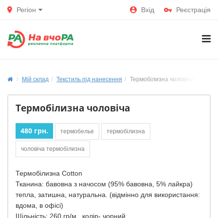
Регіон
Вхід
Реєстрація
Мій склад
Текстиль під нанесення
Термобілизна чоловіча
Термобілизна чоловіча
480 грн.
термобелье
термобілизна
чоловіча термобілизна
Термобілизна Cotton
Тканина: бавовна з начосом (95% бавовна, 5% лайкра)
тепла, затишна, натуральна. (відмінно для використання:
вдома, в офісі)
Щільність: 260 гр/м., колір- чорний.