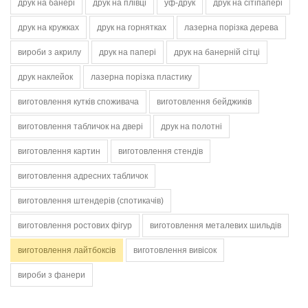
друк на банері
друк на плівці
уф-друк
друк на сітіпапері
друк на кружках
друк на горнятках
лазерна порізка дерева
вироби з акрилу
друк на папері
друк на банерній сітці
друк наклейок
лазерна порізка пластику
виготовлення кутків споживача
виготовлення бейджиків
виготовлення табличок на двері
друк на полотні
виготовлення картин
виготовлення стендів
виготовлення адресних табличок
виготовлення штендерів (спотикачів)
виготовлення ростових фігур
виготовлення металевих шильдів
виготовлення лайтбоксів
виготовлення вивісок
вироби з фанери