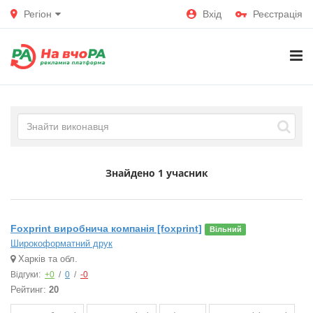
Регіон
Вхід
Реєстрація
Знайдено
1 учасник
Foxprint виробнича компанія [foxprint]
Вільний
Широкофoрматний друк
Харків та обл.
Відгуки:
+0
/
0
/
-0
Рейтинг:
20