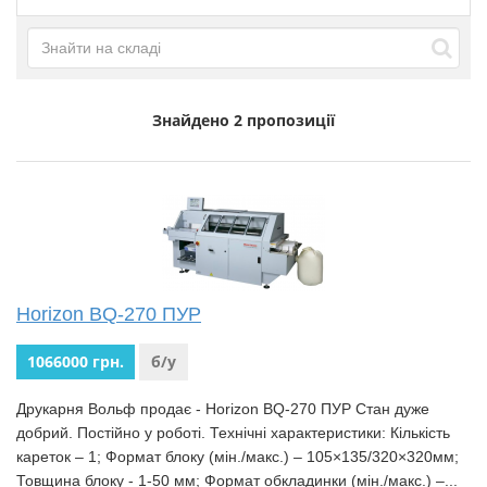
Знайдено
2 пропозиції
Horizon BQ-270 ПУР
1066000 грн.
б/у
Друкарня Вольф продає - Horizon BQ-270 ПУР Стан дуже
добрий. Постійно у роботі. Технічні характеристики: Кількість
кареток – 1; Формат блоку (мін./макс.) – 105×135/320×320мм;
Товщина блоку - 1-50 мм; Формат обкладинки (мін./макс.) –...