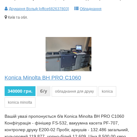
Друкарня Вольф [office682637803]
Обладнання
Київ та обл.
Konica Minolta BH PRO C1060
340000 грн.
б/у
обладнання для друку
konica
konica minolta
Вашій увазі пропонується б/в Konica Minolta BH PRO C1060
Конфігурація - фінішер FS-532, вакуумна касета PF-707,
контролер друку Е200-02 Пробіг, аркушів - 132.486 загальний,
кольоровий 119.877, чорно-білий 12.609. Ціна 8.500,00 євро