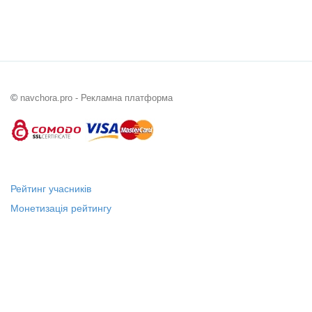
©
navchora.pro - Рекламна платформа
Рейтинг учасників
Монетизація рейтингу
Статус "Місцевий лідер"
Платні послуги
Довідка
Про нас