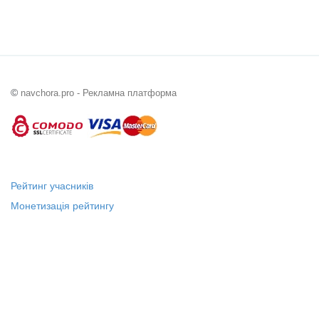
©
navchora.pro - Рекламна платформа
Рейтинг учасників
Монетизація рейтингу
Статус "Місцевий лідер"
Платні послуги
Довідка
Про нас