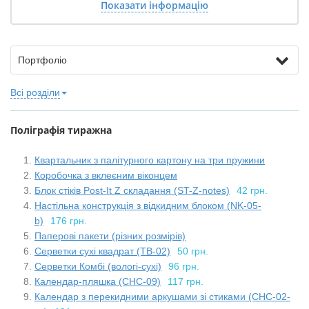
Показати інформацію
Портфоліо
Всі розділи
Поліграфія тиражна
Квартальник з палітурного картону на три пружини
Коробочка з вклеєним віконцем
Блок стіків Post-It Z складання (ST-Z-notes)
42 грн.
Настільна конструкція з відкидним блоком (NK-05-
b)
176 грн.
Паперові пакети (різних розмірів)
Серветки сухі квадрат (TB-02)
50 грн.
Серветки Комбі (вологі-сухі)
96 грн.
Календар-пляшка (CHC-09)
117 грн.
Календар з перекидними аркушами зі стиками (CHC-02-