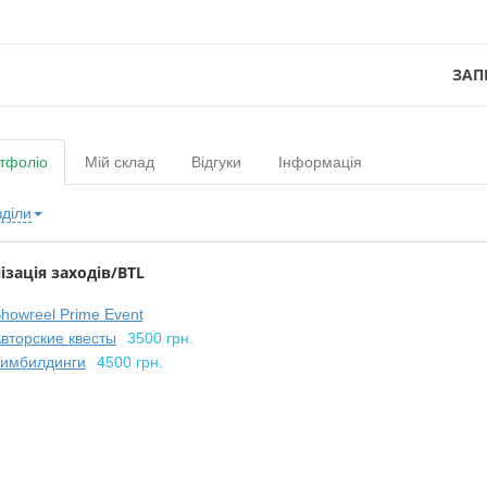
ЗАП
тфоліо
Мій склад
Відгуки
Інформація
зділи
ізація заходів/BTL
howreel Prime Event
вторские квесты
3500 грн.
имбилдинги
4500 грн.