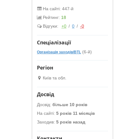
На сайті: 447-й
Рейтинг:
18
Відгуки:
+0
/
0
/
-0
Спеціалізації
(6-й)
Організація заходів/BTL
Регіон
Київ та обл.
Досвід
Досвід:
більше 10 років
На сайті:
5 років 11 місяців
Заходив:
5 років назад
Контакти