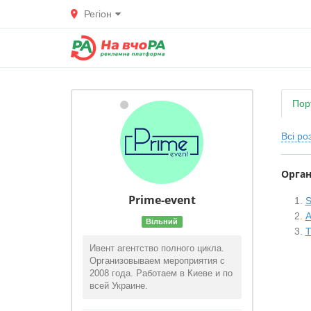
Регіон
Пор
Всі ро
Орган
Prime-event
S
А
Вільний
Т
Ивент агентство полного цикла.
Организовываем мероприятия с
2008 года. Работаем в Киеве и по
всей Украине.