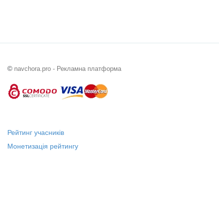
©
navchora.pro - Рекламна платформа
Рейтинг учасників
Монетизація рейтингу
Статус "Місцевий лідер"
Платні послуги
Довідка
Про нас