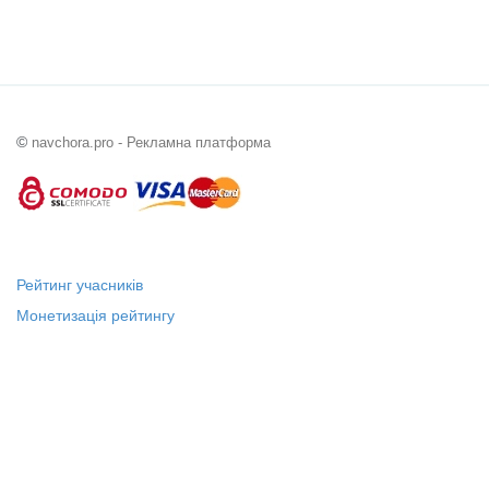
©
navchora.pro - Рекламна платформа
Рейтинг учасників
Монетизація рейтингу
Статус "Місцевий лідер"
Платні послуги
Довідка
Про нас