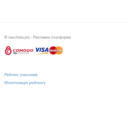
©
navchora.pro - Рекламна платформа
Рейтинг учасників
Монетизація рейтингу
Статус "Місцевий лідер"
Платні послуги
Довідка
Про нас