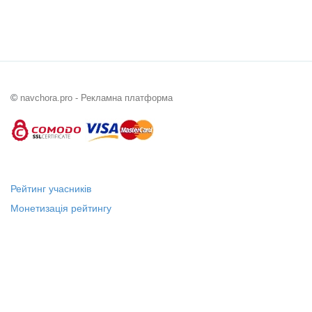
©
navchora.pro - Рекламна платформа
Рейтинг учасників
Монетизація рейтингу
Статус "Місцевий лідер"
Платні послуги
Довідка
Про нас