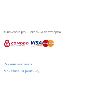
©
navchora.pro - Рекламна платформа
Рейтинг учасників
Монетизація рейтингу
Статус "Місцевий лідер"
Платні послуги
Довідка
Про нас