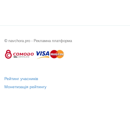
©
navchora.pro - Рекламна платформа
Рейтинг учасників
Монетизація рейтингу
Статус "Місцевий лідер"
Платні послуги
Довідка
Про нас