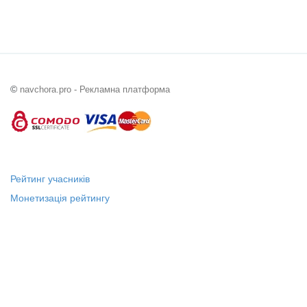
©
navchora.pro - Рекламна платформа
Рейтинг учасників
Монетизація рейтингу
Статус "Місцевий лідер"
Платні послуги
Довідка
Про нас