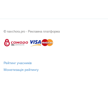
©
navchora.pro - Рекламна платформа
Рейтинг учасників
Монетизація рейтингу
Статус "Місцевий лідер"
Платні послуги
Довідка
Про нас