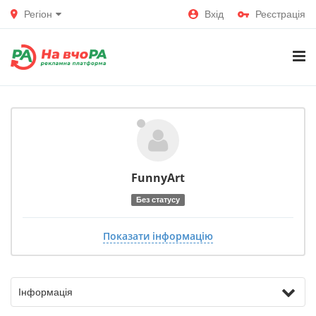
Регіон
Вхід
Реєстрація
FunnyArt
Без статусу
Показати інформацію
Інформація