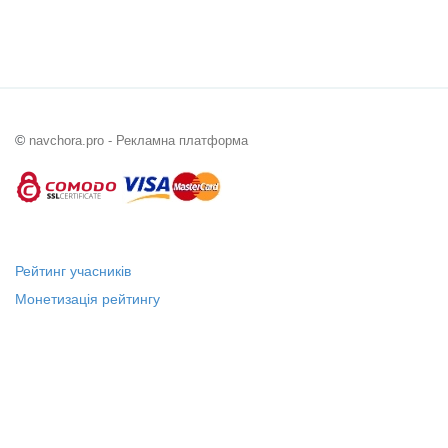
©
navchora.pro - Рекламна платформа
Рейтинг учасників
Монетизація рейтингу
Статус "Місцевий лідер"
Платні послуги
Довідка
Про нас