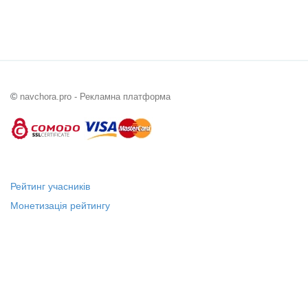
©
navchora.pro - Рекламна платформа
Рейтинг учасників
Монетизація рейтингу
Статус "Місцевий лідер"
Платні послуги
Довідка
Про нас