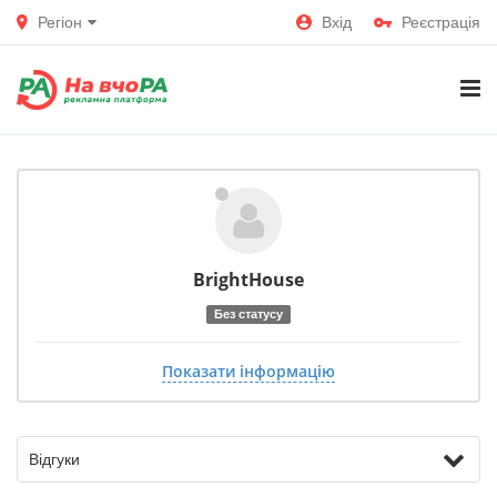
Регіон
Вхід
Реєстрація
BrightHouse
Без статусу
Показати інформацію
Відгуки