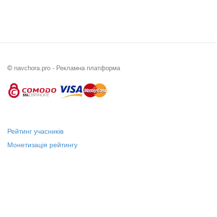
©
navchora.pro - Рекламна платформа
Рейтинг учасників
Монетизація рейтингу
Статус "Місцевий лідер"
Платні послуги
Довідка
Про нас