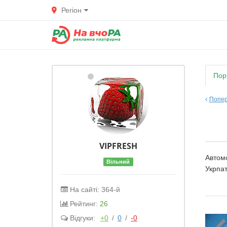
Регіон
Пор
Попер
VIPFRESH
Автомо
Вільний
Укрпат
На сайті: 364-й
Рейтинг:
26
Відгуки:
+0
/
0
/
-0