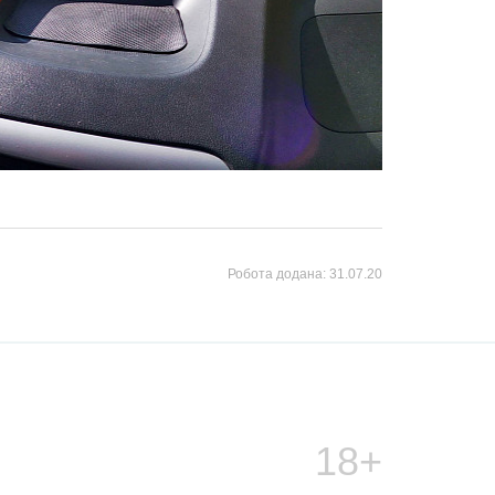
Робота додана:
31.07.20
18+