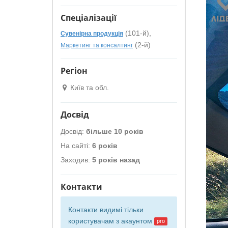
Спеціалізації
(101-й),
Сувенірна продукція
(2-й)
Маркетинг та консалтинг
Регіон
Київ та обл.
Досвід
Досвід:
більше 10 років
На сайті:
6 років
Заходив:
5 років назад
Контакти
Контакти видимі тільки
користувачам з
акаунтом
pro