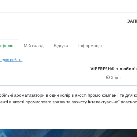
ЗАП
тфоліо
Мій склад
Відгуки
Інформація
едня робота
VIPFRESH® з любов'
3 дні
більні ароматизатори в один колір в якості промо компанії та для к
енті в якості промисловго зразку та захисту інтелектуальної власност