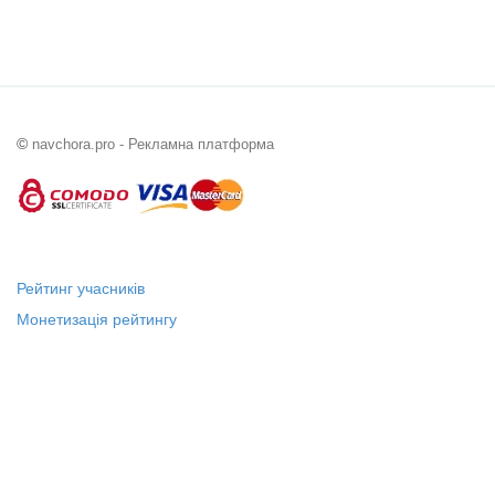
©
navchora.pro - Рекламна платформа
Рейтинг учасників
Монетизація рейтингу
Статус "Місцевий лідер"
Платні послуги
Довідка
Про нас