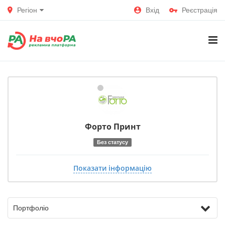
Регіон
Вхід
Реєстрація
Форто Принт
Без статусу
Показати інформацію
Портфоліо