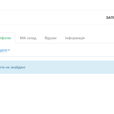
ЗАП
тфоліо
Мій склад
Відгуки
Інформація
зділи
ти не знайдені