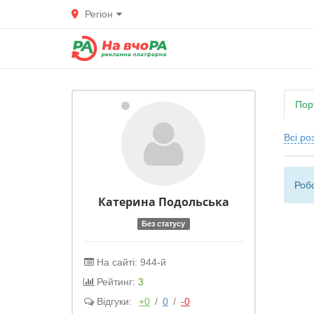
Регіон
Пор
Всі ро
Робо
Катерина Подольська
Без статусу
На сайті: 944-й
Рейтинг:
3
Відгуки:
+0
/
0
/
-0