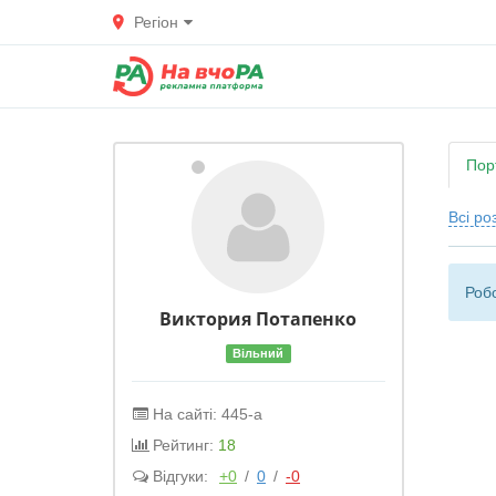
Регіон
Пор
Всі ро
Робо
Виктория
Потапенко
Вільний
На сайті: 445-а
Рейтинг:
18
Відгуки:
+0
/
0
/
-0