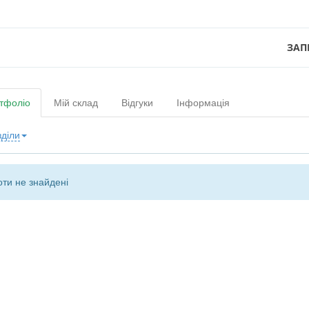
ЗАП
тфоліо
Мій склад
Відгуки
Інформація
зділи
ти не знайдені