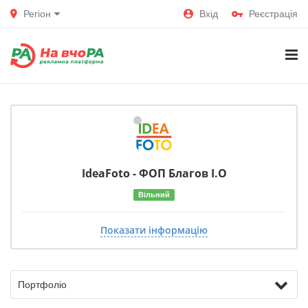
Регіон
Вхід
Реєстрація
IdeaFoto - ФОП Благов І.О
Вільний
Показати інформацію
Портфоліо