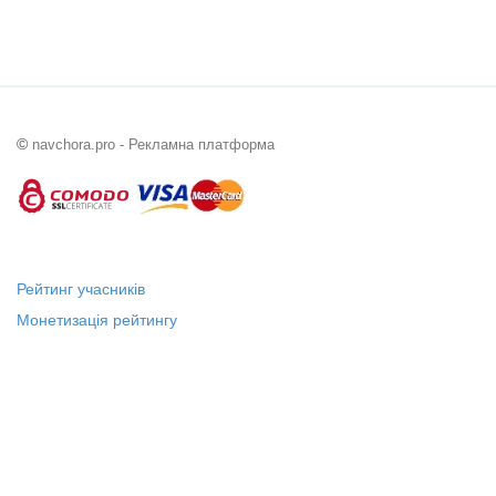
©
navchora.pro - Рекламна платформа
Рейтинг учасників
Монетизація рейтингу
Статус "Місцевий лідер"
Платні послуги
Довідка
Про нас