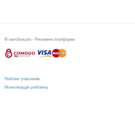
©
navchora.pro - Рекламна платформа
Рейтинг учасників
Монетизація рейтингу
Статус "Місцевий лідер"
Платні послуги
Довідка
Про нас