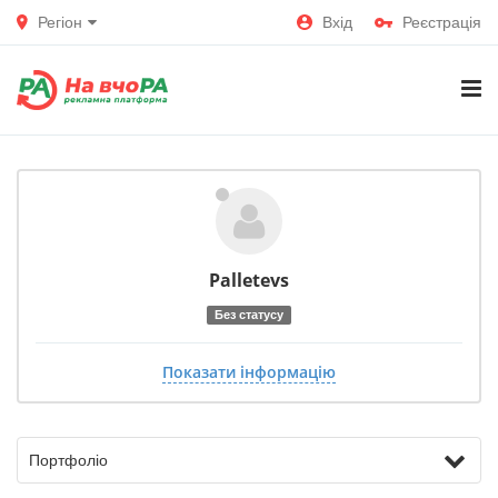
Регіон
Вхід
Реєстрація
Palletevs
Без статусу
Показати інформацію
Портфоліо