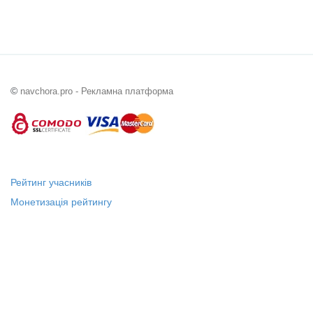
©
navchora.pro - Рекламна платформа
Рейтинг учасників
Монетизація рейтингу
Статус "Місцевий лідер"
Платні послуги
Довідка
Про нас