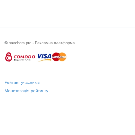
©
navchora.pro - Рекламна платформа
Рейтинг учасників
Монетизація рейтингу
Статус "Місцевий лідер"
Платні послуги
Довідка
Про нас