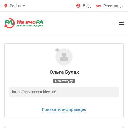
Регіон
Вхід
Реєстрація
Ольга
Булах
Без статусу
https://photoboom.kiev.ua/
Показати інформацію