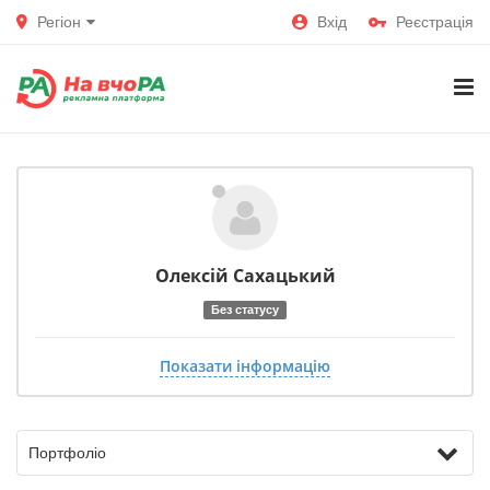
Регіон
Вхід
Реєстрація
Олексій Сахацький
Без статусу
Показати інформацію
Портфоліо