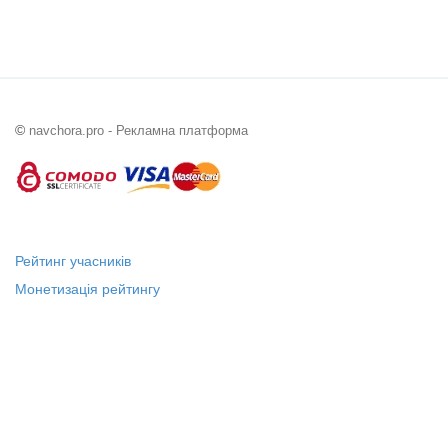
©
navchora.pro - Рекламна платформа
Рейтинг учасників
Монетизація рейтингу
Статус "Місцевий лідер"
Платні послуги
Довідка
Про нас