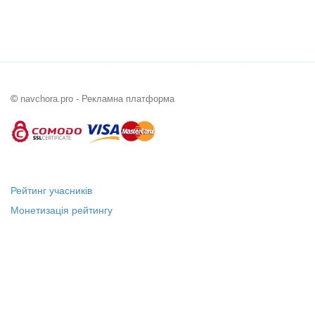
©
navchora.pro - Рекламна платформа
Рейтинг учасників
Монетизація рейтингу
Статус "Місцевий лідер"
Платні послуги
Довідка
Про нас