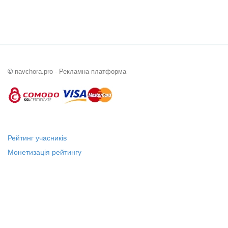
©
navchora.pro - Рекламна платформа
Рейтинг учасників
Монетизація рейтингу
Статус "Місцевий лідер"
Платні послуги
Довідка
Про нас