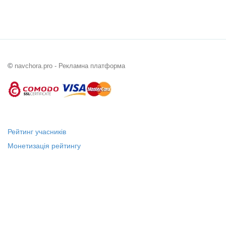
©
navchora.pro - Рекламна платформа
Рейтинг учасників
Монетизація рейтингу
Статус "Місцевий лідер"
Платні послуги
Довідка
Про нас