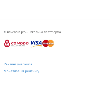
©
navchora.pro - Рекламна платформа
Рейтинг учасників
Монетизація рейтингу
Статус "Місцевий лідер"
Платні послуги
Довідка
Про нас