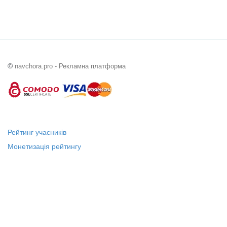
©
navchora.pro - Рекламна платформа
Рейтинг учасників
Монетизація рейтингу
Статус "Місцевий лідер"
Платні послуги
Довідка
Про нас