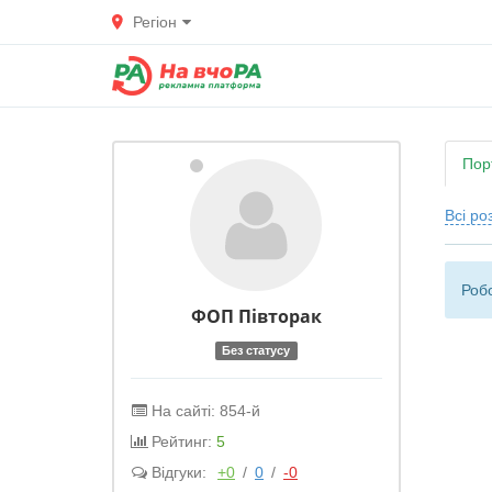
Регіон
Пор
Всі ро
Робо
ФОП Півторак
Без статусу
На сайті: 854-й
Рейтинг:
5
Відгуки:
+0
/
0
/
-0