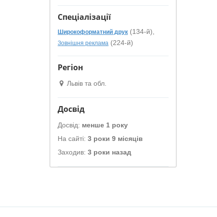
Спеціалізації
(134-й),
Широкофoрматний друк
(224-й)
Зовнішня реклама
Регіон
Львів та обл.
Досвід
Досвід:
менше 1 року
На сайті:
3 роки 9 місяців
Заходив:
3 роки назад