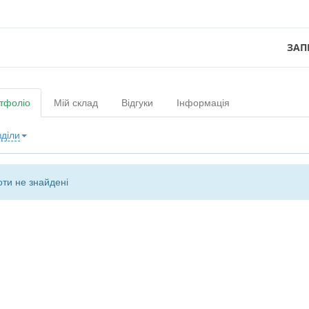
ЗАП
тфоліо
Мій склад
Відгуки
Інформація
зділи
ти не знайдені