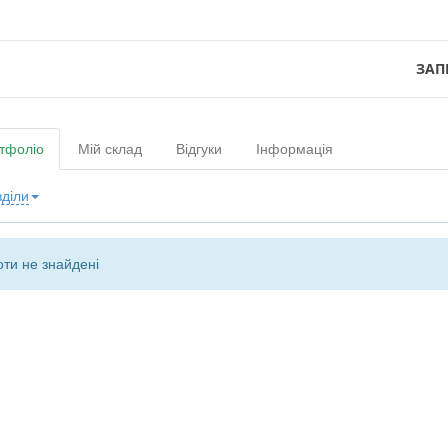
ЗАП
тфоліо
Мій склад
Відгуки
Інформація
зділи
ти не знайдені