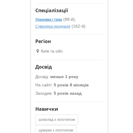
Спеціалізації
(88-й),
Упаковка і тара
(162-й)
Сувенірна продукція
Регіон
Київ та обл.
Досвід
Досвід:
менше 1 року
На сайті:
5 років 8 місяців
Заходив:
5 років назад
Навички
шоколад з логотипом
цукерки з логотипом