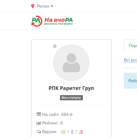
Регіон
Пор
Всі ро
Робо
РПК Раритет Груп
Без статусу
На сайті: 684-й
Рейтинг:
8
Відгуки:
+0
/
0
/
-0