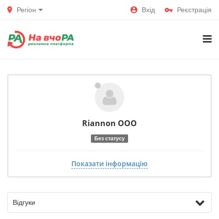
Регіон
Вхід
Реєстрація
Riannon OOO
Без статусу
Показати інформацію
Відгуки