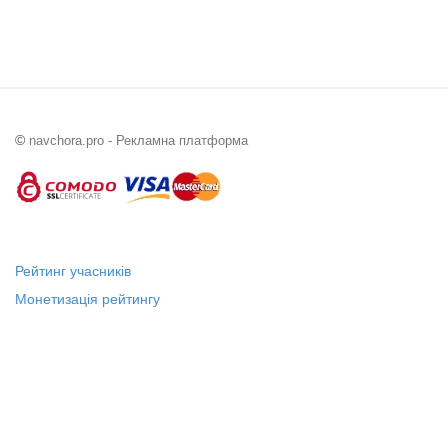
©
navchora.pro - Рекламна платформа
Рейтинг учасників
Монетизація рейтингу
Статус "Місцевий лідер"
Платні послуги
Довідка
Про нас