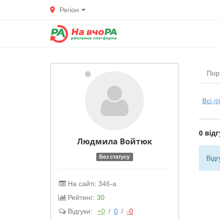
Регіон
Пор
Всі
(0
0 відг
Людмила
Войтюк
Без статусу
Відг
На сайті: 346-а
Рейтинг:
30
Відгуки:
+0
/
0
/
-0