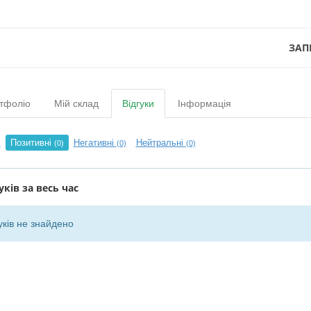
ЗАП
тфоліо
Мій склад
Відгуки
Інформація
Позитивні
Негативні
Нейтральні
)
(0)
(0)
(0)
уків за весь час
уків не знайдено