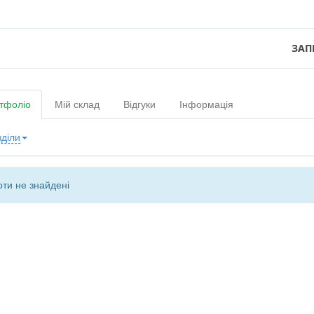
ЗАП
тфоліо
Мій склад
Відгуки
Інформація
зділи
ти не знайдені