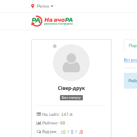
Регіон
Пор
Всі ро
Робо
Сівер-друк
Без статусу
На сайті: 147-й
Рейтинг:
68
Відгуки:
+0
/
0
/
-0