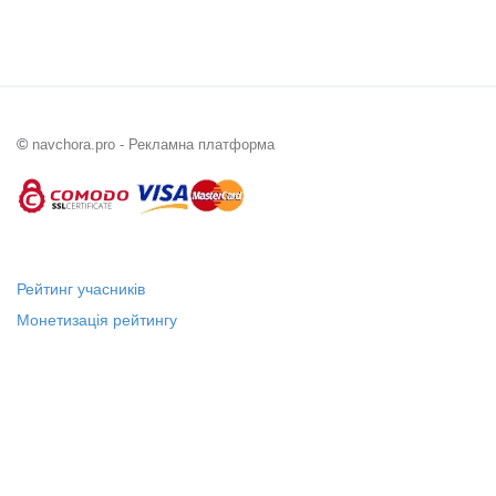
©
navchora.pro - Рекламна платформа
Рейтинг учасників
Монетизація рейтингу
Статус "Місцевий лідер"
Платні послуги
Довідка
Про нас