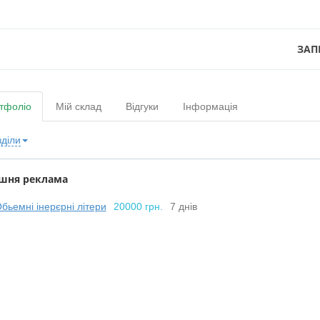
ЗАП
тфоліо
Мій склад
Відгуки
Інформація
зділи
шня реклама
бьемні інерєрні літери
20000 грн.
7 днів