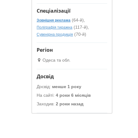
Спеціалізації
(64-й),
Зовнішня реклама
(117-й),
Поліграфія тиражна
(70-й)
Сувенірна продукція
Регіон
Одеса та обл.
Досвід
Досвід:
менше 1 року
На сайті:
4 роки 6 місяців
Заходив:
2 роки назад