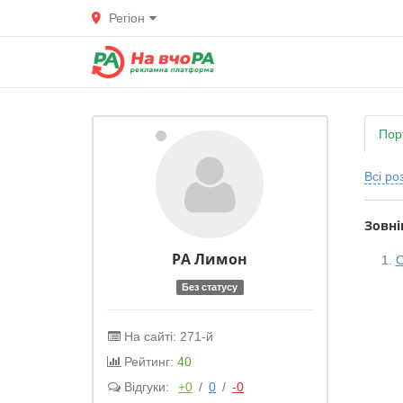
Регіон
Пор
Всі ро
Зовні
РА Лимон
О
Без статусу
На сайті: 271-й
Рейтинг:
40
Відгуки:
+0
/
0
/
-0