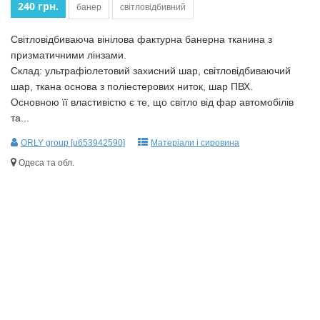
240 грн.
банер
світловідбивний
Світловідбиваюча вінілова фактурна банерна тканина з
призматичними лінзами.
Склад: ультрафіолетовий захисний шар, світловідбиваючий
шар, ткана основа з поліестерових ниток, шар ПВХ.
Основною її властивістю є те, що світло від фар автомобілів
та...
ORLY group [u653942590]
Матеріали і сировина
Одеса та обл.