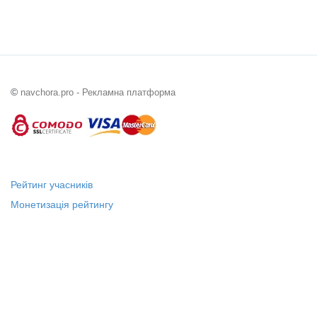
©
navchora.pro - Рекламна платформа
Рейтинг учасників
Монетизація рейтингу
Статус "Місцевий лідер"
Платні послуги
Довідка
Про нас