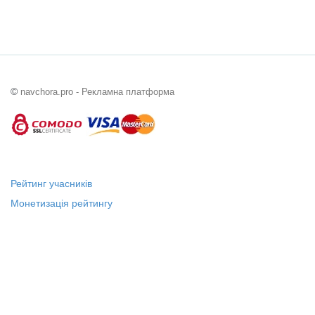
©
navchora.pro - Рекламна платформа
Рейтинг учасників
Монетизація рейтингу
Статус "Місцевий лідер"
Платні послуги
Довідка
Про нас