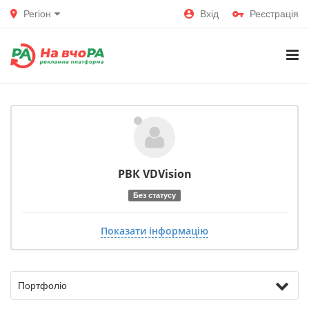
Регіон
Вхід
Реєстрація
РВК VDVision
Без статусу
Показати інформацію
Портфоліо