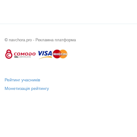
©
navchora.pro - Рекламна платформа
Рейтинг учасників
Монетизація рейтингу
Статус "Місцевий лідер"
Платні послуги
Довідка
Про нас