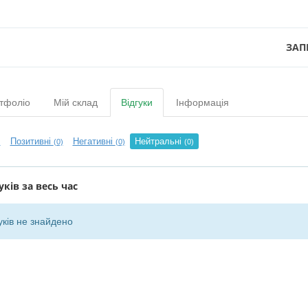
ЗАП
тфоліо
Мій склад
Відгуки
Інформація
Позитивні
Негативні
Нейтральні
)
(0)
(0)
(0)
уків за весь час
уків не знайдено