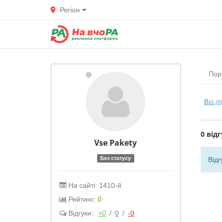
Регіон
Пор
Всі
(0
0 відг
Vse Pakety
Без статусу
Відг
На сайті: 1410-й
Рейтинг:
0
Відгуки:
+0
/
0
/
-0