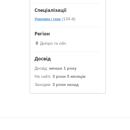
Спеціалізації
(134-й)
Упаковка і тара
Регіон
Дніпро та обл.
Досвід
Досвід:
менше 1 року
На сайті:
3 роки 5 місяців
Заходив:
3 роки назад