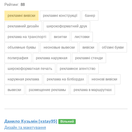
Рейтинг:
88
рекламні вивіски
рекламні конструкції
банер
рекламний дизайн
широкоформатний друк
реклама на транспорті
визитки
листовки
объемные буквы
неоновые вывески
вивіски
об'ємні букви
полиграфия
реклама наружная
рекламні стенди
широкоформатная печать
рекламное агентство
наружная реклама
реклама на білбордах
неонові вивіски
вывески
размещение рекламы
реклама в маршрутках
Данило Кузьмін [xstay95]
Вільний
Дизайн та макетування