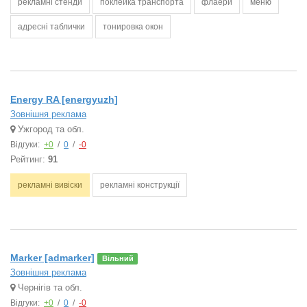
рекламні стенди
поклейка транспорта
флаери
меню
адресні таблички
тонировка окон
Energy RA [energyuzh]
Зовнішня реклама
Ужгород та обл.
Відгуки:
+0
/
0
/
-0
Рейтинг:
91
рекламні вивіски
рекламні конструкції
Marker [admarker]
Вільний
Зовнішня реклама
Чернігів та обл.
Відгуки:
+0
/
0
/
-0