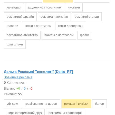
календарі
щоденник з логотипом
листівки
рекламний дизайн
реклама наружная
рекламні стенди
флаери
кепки з логотипом
кепки брендовані
рекламное агентство
пакеты с логотипом
флаги
флагштоки
Дельта Рекламні Технології [Delta_RT]
Зовнішня реклама
Київ та обл.
Відгуки:
+0
/
0
/
-0
Рейтинг:
55
уф-друк
гравіювання на дереві
рекламні вивіски
банер
широкоформатний друк
реклама на транспорті