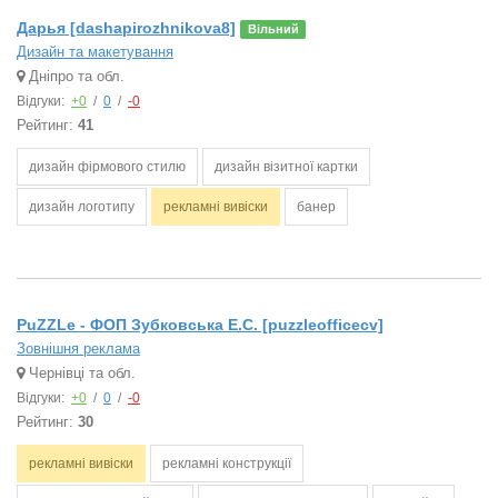
Дарья [dashapirozhnikova8]
Вільний
Дизайн та макетування
Дніпро та обл.
Відгуки:
+0
/
0
/
-0
Рейтинг:
41
дизайн фірмового стилю
дизайн візитної картки
дизайн логотипу
рекламні вивіски
банер
PuZZLe - ФОП Зубковська Е.С. [puzzleofficecv]
Зовнішня реклама
Чернівці та обл.
Відгуки:
+0
/
0
/
-0
Рейтинг:
30
рекламні вивіски
рекламні конструкції