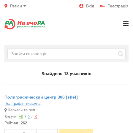
Регіон
Вхід
Реєстрація
Знайдено
18 учасників
Полиграфический центр 306 [shef]
Поліграфія тиражна
Черкаси та обл.
Відгуки:
+0
/
0
/
-0
Рейтинг:
262