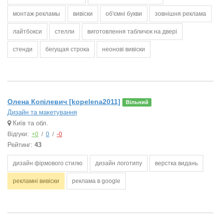
монтаж рекламы
вивіски
об'ємні букви
зовнішня реклама
лайтбокси
стелли
виготовлення табличок на двері
стенди
бегущая строка
неонові вивіски
Олена Копілевич [kopelena2011]
Вільний
Дизайн та макетування
Київ та обл.
Відгуки:
+0
/
0
/
-0
Рейтинг:
43
дизайн фірмового стилю
дизайн логотипу
верстка видань
рекламні вивіски
реклама в google