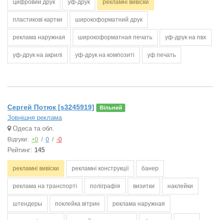
цифровий друк
уф-друк
рекламні вивіски
пластикові картки
широкоформатний друк
реклама наружная
широкоформатная печать
уф-друк на пвх
уф-друк на акрилі
уф-друк на композиті
уф печать
Сергей Потюк [s3245919]
Вільний
Зовнішня реклама
Одеса та обл.
Відгуки:
+0
/
0
/
-0
Рейтинг:
145
рекламні вивіски
рекламні конструкції
банер
реклама на транспорті
поліграфія
визитки
наклейки
штендеры
поклейка вітрин
реклама наружная