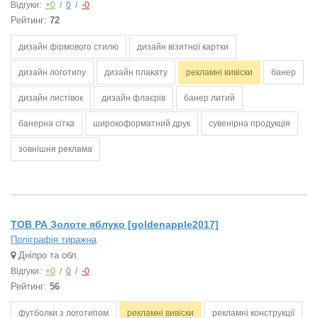
Відгуки:
+0
/
0
/
-0
Рейтинг:
72
дизайн фірмового стилю
дизайн візитної картки
дизайн логотипу
дизайн плакату
рекламні вивіски
банер
дизайн листівок
дизайн флаєрів
банер литий
банерна сітка
широкоформатний друк
сувенірна продукція
зовнішня реклама
ТОВ РА Золоте яблуко [goldenapple2017]
Поліграфія тиражна
Дніпро та обл.
Відгуки:
+0
/
0
/
-0
Рейтинг:
56
футболки з логотипом
рекламні вивіски
рекламні конструкції