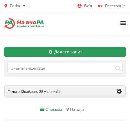
Регіон
Вхід
Реєстрація
Додати запит
Фільтр
(Знайдено
28 учасників
)
Списком
На карті