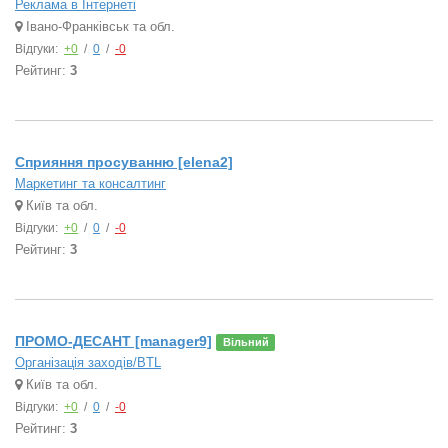
Реклама в Інтернеті
Івано-Франківськ та обл.
Відгуки:
+0
/
0
/
-0
Рейтинг:
3
Сприяння просуванню [elena2]
Маркетинг та консалтинг
Київ та обл.
Відгуки:
+0
/
0
/
-0
Рейтинг:
3
ПРОМО-ДЕСАНТ [manager9]
Вільний
Організація заходів/BTL
Київ та обл.
Відгуки:
+0
/
0
/
-0
Рейтинг:
3