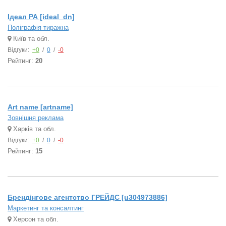
Ідеал РА [ideal_dn]
Поліграфія тиражна
Київ та обл.
Відгуки:
+0
/
0
/
-0
Рейтинг:
20
Art name [artname]
Зовнішня реклама
Харків та обл.
Відгуки:
+0
/
0
/
-0
Рейтинг:
15
Брендінгове агентство ГРЕЙДС [u304973886]
Маркетинг та консалтинг
Херсон та обл.