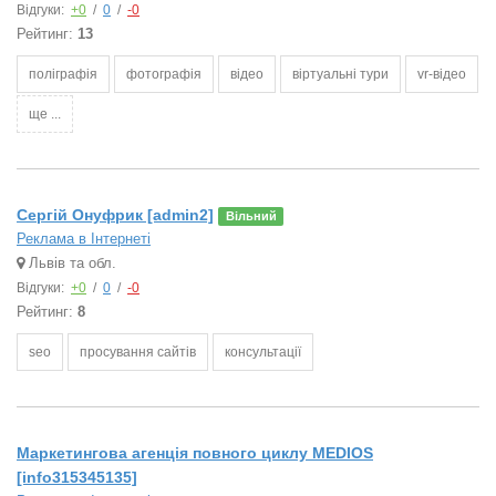
Відгуки:
+0
/
0
/
-0
Рейтинг:
13
поліграфія
фотографія
відео
віртуальні тури
vr-відео
ще ...
Сергій Онуфрик [admin2]
Вільний
Реклама в Інтернеті
Львів та обл.
Відгуки:
+0
/
0
/
-0
Рейтинг:
8
seo
просування сайтів
консультації
Маркетингова агенція повного циклу MEDIOS
[info315345135]