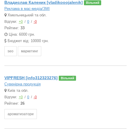
Владислав Каленик [vladikooojalenik]
Вільний
Реклама в мас-медіа/ЗМІ
Хмельницький та обл.
Відгуки:
+0
/
0
/
-0
Рейтинг:
33
Ціна: 6000 грн.
Бюджет від: 10000 грн.
seo
маркетинг
VIPFRESH [info312323276]
Вільний
Сувенірна продукція
Київ та обл.
Відгуки:
+0
/
0
/
-0
Рейтинг:
26
ароматизатори