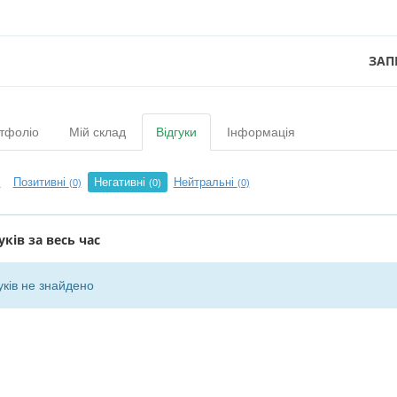
ЗАП
тфоліо
Мій склад
Відгуки
Інформація
Позитивні
Негативні
Нейтральні
)
(0)
(0)
(0)
уків за весь час
уків не знайдено