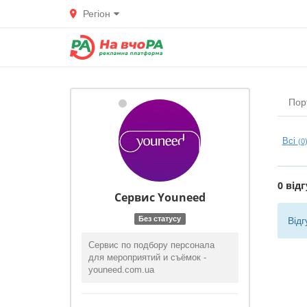
Регіон
Пор
Всі
(0
0 відг
Сервис Youneed
Без статусу
Відг
Сервис по подбору персонала
для мероприятий и съёмок -
youneed.com.ua