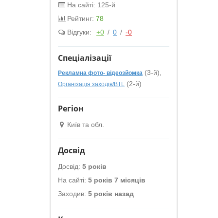
На сайті: 125-й
Рейтинг:
78
Відгуки:
+0
/
0
/
-0
Спеціалізації
(3-й),
Рекламна фото- відеозйомка
(2-й)
Організація заходів/BTL
Регіон
Київ та обл.
Досвід
Досвід:
5 років
На сайті:
5 років 7 місяців
Заходив:
5 років назад