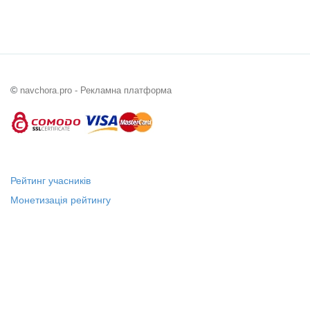
©
navchora.pro - Рекламна платформа
Рейтинг учасників
Монетизація рейтингу
Статус "Місцевий лідер"
Платні послуги
Довідка
Про нас