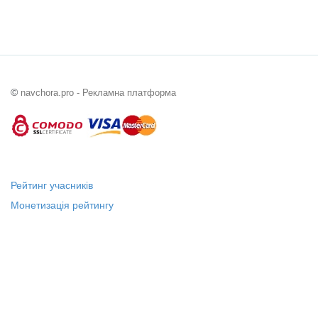
©
navchora.pro - Рекламна платформа
Рейтинг учасників
Монетизація рейтингу
Статус "Місцевий лідер"
Платні послуги
Довідка
Про нас